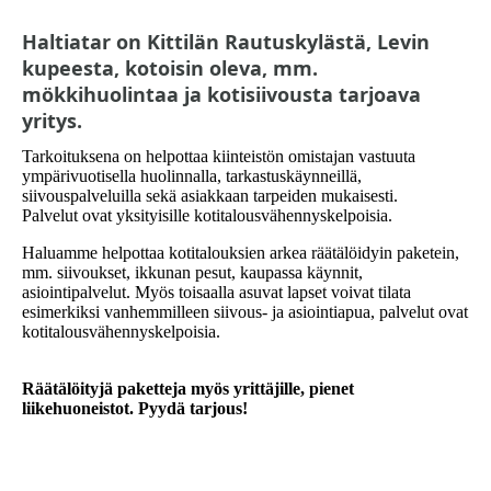
Haltiatar on Kittilän Rautuskylästä, Levin
kupeesta, kotoisin oleva, mm.
mökkihuolintaa ja kotisiivousta tarjoava
yritys.
Tarkoituksena on helpottaa kiinteistön omistajan vastuuta
ympärivuotisella huolinnalla, tarkastuskäynneillä,
siivouspalveluilla sekä asiakkaan tarpeiden mukaisesti.
Palvelut ovat yksityisille kotitalousvähennyskelpoisia.
Haluamme helpottaa kotitalouksien arkea räätälöidyin paketein,
mm. siivoukset, ikkunan pesut, kaupassa käynnit,
asiointipalvelut. Myös toisaalla asuvat lapset voivat tilata
esimerkiksi vanhemmilleen siivous- ja asiointiapua, palvelut ovat
kotitalousvähennyskelpoisia.
Räätälöityjä paketteja myös yrittäjille, pienet
liikehuoneistot. Pyydä tarjous!