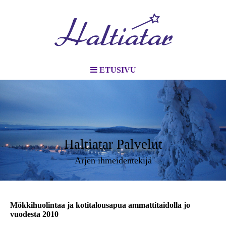
ETUSIVU
Haltiatar Palvelut
Arjen ihmeidentekijä
Mökkihuolintaa ja kotitalousapua ammattitaidolla jo
vuodesta 2010